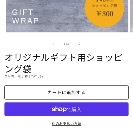
モ
ー
の
1
/
3
ダ
ル
オリジナルギフト用ショッピ
で
メ
ング袋
デ
ィ
革財布・革小物 STATUSY
ア
(1)
(2
を
カートに追加する
開
く
別のお支払い方法