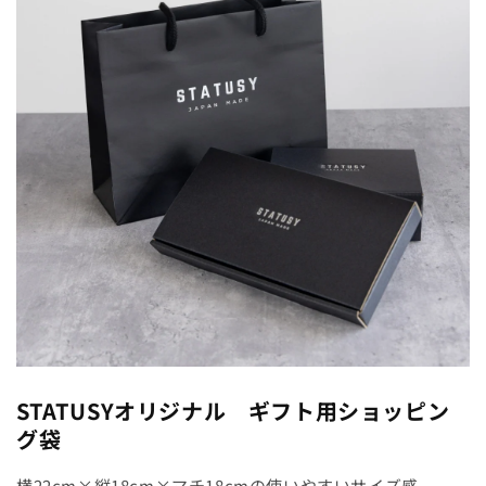
グ
グ
袋
袋
の
の
数
数
量
量
を
を
減
増
ら
や
す
す
STATUSYオリジナル ギフト用ショッピン
グ袋
横22cm×縦18cm×マチ18cmの使いやすいサイズ感。