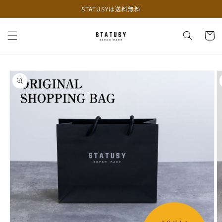
コンテ
STATUSYは送料無料
ンツに
進む
カ
ー
ト
商品情
報にス
キップ