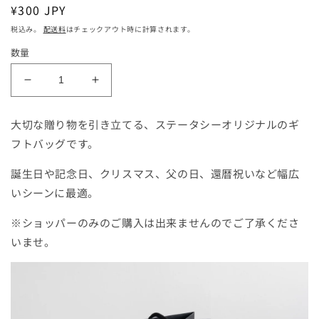
通
¥300 JPY
常
税込み。
配送料
はチェックアウト時に計算されます。
価
数量
格
オ
オ
リ
リ
ジ
ジ
大切な贈り物を引き立てる、ステータシーオリジナルのギ
ナ
ナ
フトバッグです。
ル
ル
誕生日や記念日、クリスマス、父の日、還暦祝いなど幅広
ギ
ギ
フ
フ
いシーンに最適。
ト
ト
※ショッパーのみのご購入は出来ませんのでご了承くださ
用
用
いませ。
シ
シ
ョ
ョ
ッ
ッ
ピ
ピ
ン
ン