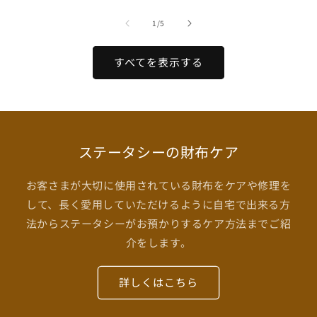
価
価
格
の
1
/
5
格
格
すべてを表示する
ステータシーの財布ケア
お客さまが大切に使用されている財布をケアや修理を
して、長く愛用していただけるように自宅で出来る方
法からステータシーがお預かりするケア方法までご紹
介をします。
詳しくはこちら