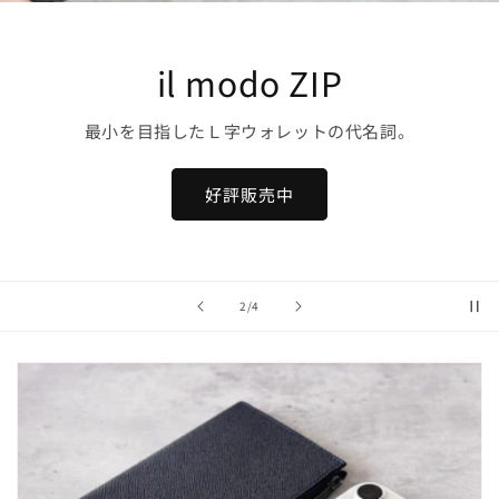
il modo
薄く！小さく！圧倒的に使いやすい！
購入はこちら
の
3
/
4