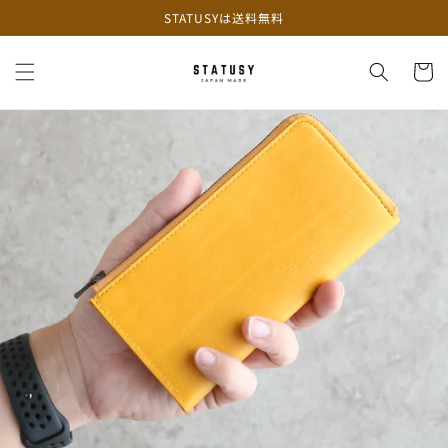
コンテ
STATUSYは送料無料
ンツに
進む
カ
ー
ト