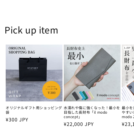
Pick up item
オリジナルギフト用ショッピング
水濡れや傷に強くなった！最小を
最小を
袋
目指した長財布「il modo
やすい
concept」
modo 
通
¥300 JPY
通
¥22,000 JPY
通
¥23,
常
常
常
価