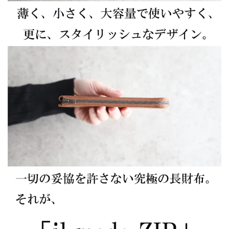
ァ
ァ
ス
ス
長
長
財
財
布
布
il
il
modo
modo
ZIP
ZIP
の
の
数
数
量
量
を
を
減
増
ら
や
す
す