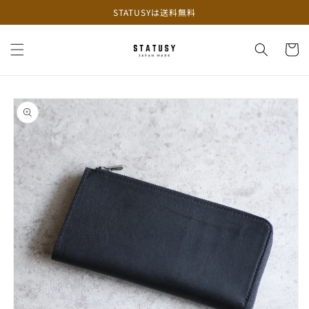
コンテ
STATUSYは送料無料
ンツに
進む
カ
ー
ト
商品情
報にス
キップ