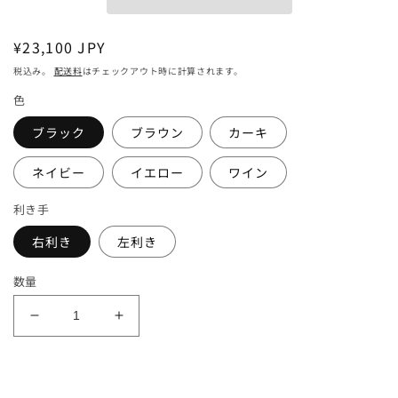
通
¥23,100 JPY
常
税込み。
配送料
はチェックアウト時に計算されます。
価
色
格
ブラック
ブラウン
カーキ
ネイビー
イエロー
ワイン
利き手
右利き
左利き
数量
最
最
小
小
を
を
目
目