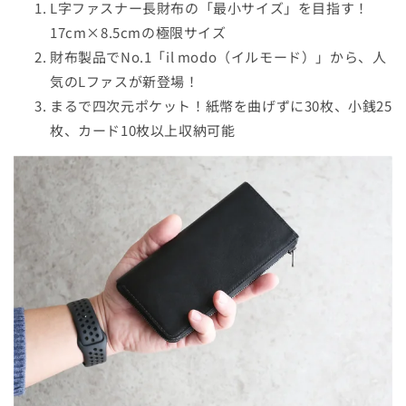
L字ファスナー長財布の「最小サイズ」を目指す！
指
指
17cm×8.5cmの極限サイズ
し
し
な
財布製品でNo.1「il modo（イルモード）」から、人
な
が
が
気のLファスが新登場！
ら
ら
まるで四次元ポケット！紙幣を曲げずに30枚、小銭25
圧
圧
枚、カード10枚以上収納可能
倒
倒
的
的
に
に
使
使
い
い
や
や
す
す
い
い
日
日
本
本
製
製
L
L
フ
フ