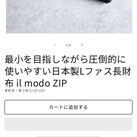
モ
ー
の
1
/
4
ダ
ル
最小を目指しながら圧倒的に
で
メ
使いやすい日本製Lファス長財
デ
ィ
布 il modo ZIP
ア
(1)
を
革財布・革小物 STATUSY
開
く
カートに追加する