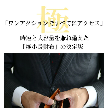
数
数
量
量
を
を
減
増
ら
や
す
す