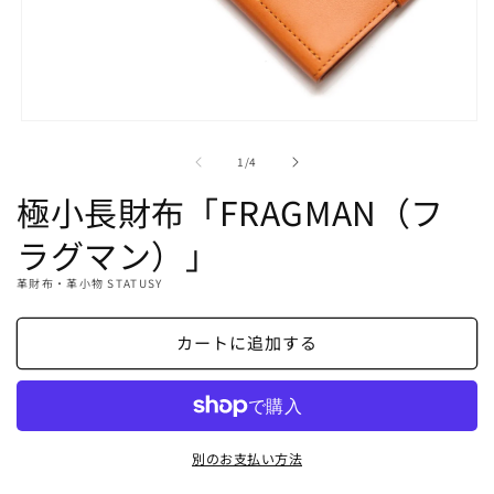
モ
ー
の
1
/
4
ダ
ル
極小長財布「FRAGMAN（フ
で
メ
ラグマン）」
デ
ィ
革財布・革小物 STATUSY
ア
(1)
を
カートに追加する
開
く
別のお支払い方法