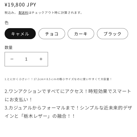
通
¥19,800 JPY
常
税込み。
配送料
はチェックアウト時に計算されます。
価
色
格
キャメル
チョコ
カーキ
ブラック
数量
極
極
小
小
長
長
1.とにかく小さい！！17.2cm×8.5ｃｍの極小サイズなのに使いやすくて大容量！
財
財
2.ワンアクションですべてにアクセス！時短効果でスマート
布
布
にお支払い！
「FRAGMAN（フ
「FRAGMAN（フ
ラ
ラ
3.カジュアルからフォーマルまで！シンプルな近未来的デザ
グ
グ
インと「栃木レザー」の融合！！
マ
マ
ン）」
ン）」
の
の