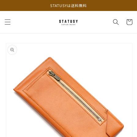
コンテ
STATUSYは送料無料
ンツに
進む
カ
ー
ト
商品情
報にス
キップ