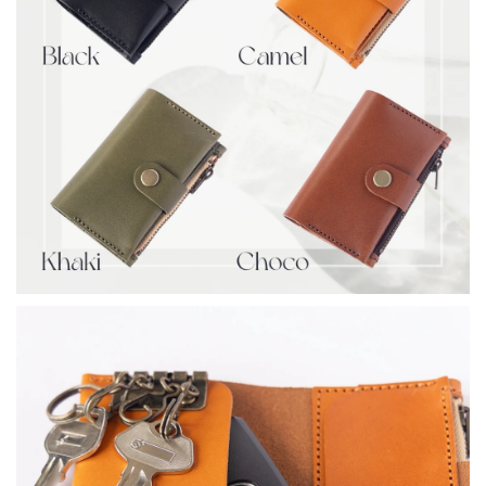
ー
ー
ス
ス
に
に
も
も
な
な
る
る
『キ
『キ
ー
ー
コ
コ
イ
イ
ン
ン
ケ
ケ
ー
ー
ス』
ス』
本
本
革
革
日
日
本
本
製
製