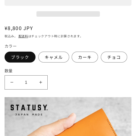
通
¥8,800 JPY
常
税込み。
配送料
はチェックアウト時に計算されます。
価
カラー
格
ブラック
キャメル
カーキ
チョコ
数量
】
】
栃
栃
木
木
レ
レ
ザ
ザ
ー
ー
☆
☆