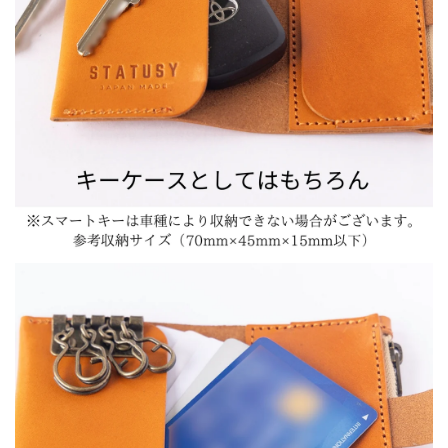
の
の
数
数
量
量
を
を
減
増
ら
や
す
す