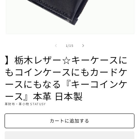
モ
ー
の
1
/
15
ダ
ル
】栃木レザー☆キーケースに
で
メ
もコインケースにもカードケ
デ
ィ
ースにもなる『キーコインケ
ア
(1)
ース』本革 日本製
を
開
く
革財布・革小物 STATUSY
カートに追加する