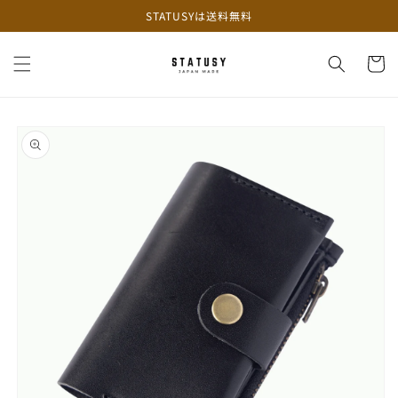
コンテ
STATUSYは送料無料
ンツに
進む
カ
ー
ト
商品情
報にス
キップ