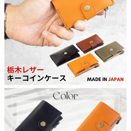
キ
キ
ー
ー
ケ
ケ
ー
ー
ス
ス
に
に
も
も
コ
コ
イ
イ
ン
ン
ケ
ケ
ー
ー
ス
ス
に
に
も
も
カ
カ
ー
ー
ド
ド
ケ
ケ